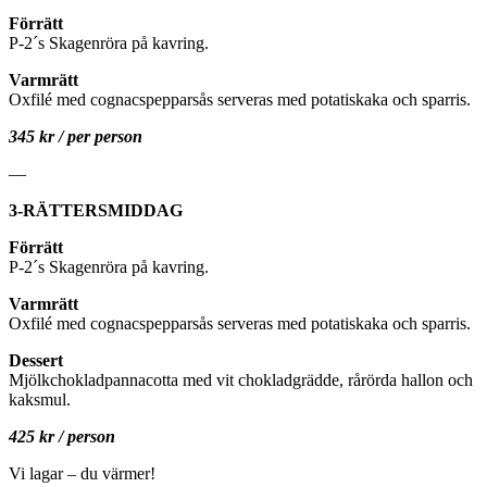
Förrätt
P-2´s Skagenröra på kavring.
Varmrätt
Oxfilé med cognacspepparsås serveras med potatiskaka och sparris.
345 kr / per person
—
3-RÄTTERSMIDDAG
Förrätt
P-2´s Skagenröra på kavring.
Varmrätt
Oxfilé med cognacspepparsås serveras med potatiskaka och sparris.
Dessert
Mjölkchokladpannacotta med vit chokladgrädde, rårörda hallon och
kaksmul.
425 kr / person
Vi lagar – du värmer!