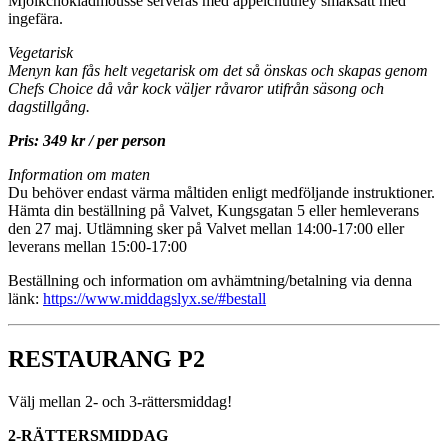
Mjölkchokladmousse serveras med äppelchutney smaksatt med
ingefära.
Vegetarisk
Menyn kan fås helt vegetarisk om det så önskas och skapas genom
Chefs Choice då vår kock väljer råvaror utifrån säsong och
dagstillgång.
Pris: 349 kr / per person
Information om maten
Du behöver endast värma måltiden enligt medföljande instruktioner.
Hämta din beställning på Valvet, Kungsgatan 5 eller hemleverans
den 27 maj. Utlämning sker på Valvet mellan 14:00-17:00 eller
leverans mellan 15:00-17:00
Beställning och information om avhämtning/betalning via denna
länk:
https://www.middagslyx.se/#bestall
RESTAURANG P2
Välj mellan 2- och 3-rättersmiddag!
2-RÄTTERSMIDDAG