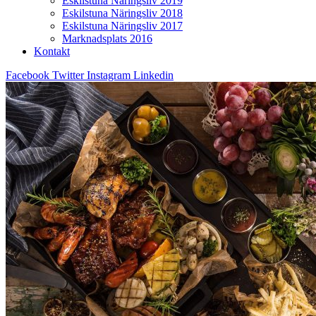
Eskilstuna Näringsliv 2019
Eskilstuna Näringsliv 2018
Eskilstuna Näringsliv 2017
Marknadsplats 2016
Kontakt
Facebook
Twitter
Instagram
Linkedin