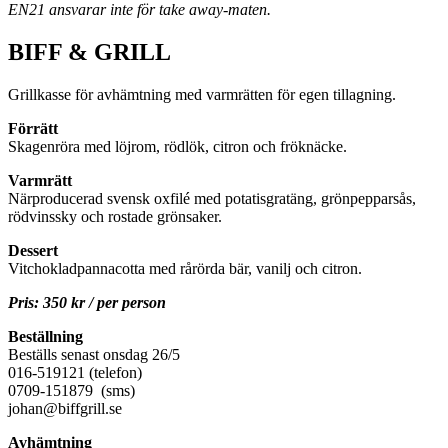
EN21 ansvarar inte för take away-maten.
BIFF & GRILL
Grillkasse för avhämtning med varmrätten för egen tillagning.
Förrätt
Skagenröra med löjrom, rödlök, citron och fröknäcke.
Varmrätt
Närproducerad svensk oxfilé med potatisgratäng, grönpepparsås,
rödvinssky och rostade grönsaker.
Dessert
Vitchokladpannacotta med rårörda bär, vanilj och citron.
Pris: 350 kr / per person
Beställning
Beställs senast onsdag 26/5
016-519121 (telefon)
0709-151879 (sms)
johan@biffgrill.se
Avhämtning