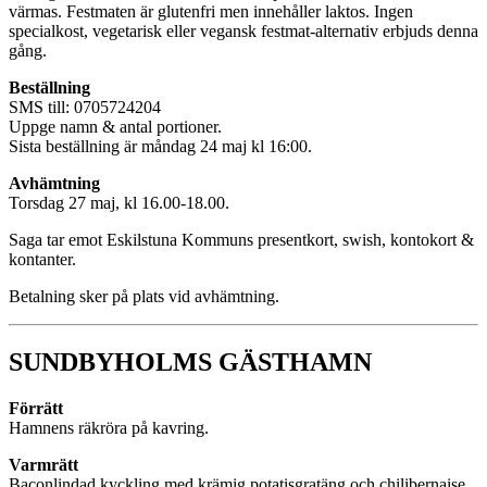
värmas. Festmaten är glutenfri men innehåller laktos. Ingen
specialkost, vegetarisk eller vegansk festmat-alternativ erbjuds denna
gång.
Beställning
SMS till: 0705724204
Uppge namn & antal portioner.
Sista beställning är måndag 24 maj kl 16:00.
Avhämtning
Torsdag 27 maj, kl 16.00-18.00.
Saga tar emot Eskilstuna Kommuns presentkort, swish, kontokort &
kontanter.
Betalning sker på plats vid avhämtning.
SUNDBYHOLMS GÄSTHAMN
Förrätt
Hamnens räkröra på kavring.
Varmrätt
Baconlindad kyckling med krämig potatisgratäng och chilibernaise.