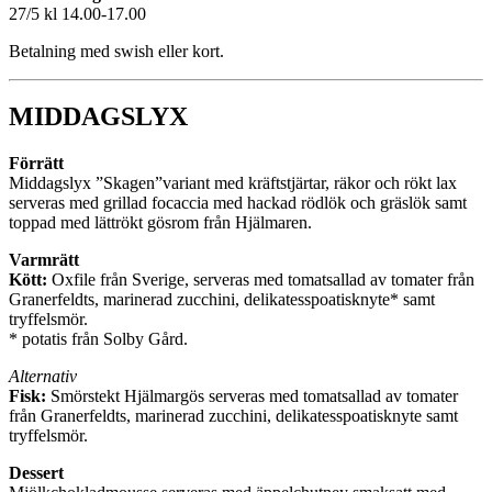
27/5 kl 14.00-17.00
Betalning med swish eller kort.
MIDDAGSLYX
Förrätt
Middagslyx ”Skagen”variant med kräftstjärtar, räkor och rökt lax
serveras med grillad focaccia med hackad rödlök och gräslök samt
toppad med lättrökt gösrom från Hjälmaren.
Varmrätt
Kött:
Oxfile från Sverige, serveras med tomatsallad av tomater från
Granerfeldts, marinerad zucchini, delikatesspoatisknyte* samt
tryffelsmör.
* potatis från Solby Gård.
Alternativ
Fisk:
Smörstekt Hjälmargös serveras med tomatsallad av tomater
från Granerfeldts, marinerad zucchini, delikatesspoatisknyte samt
tryffelsmör.
Dessert