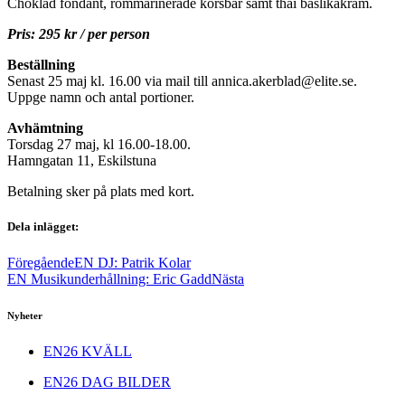
Choklad fondant, rommarinerade körsbär samt thai baslikakräm.
Pris: 295 kr / per person
Beställning
Senast 25 maj kl. 16.00 via mail till annica.akerblad@elite.se.
Uppge namn och antal portioner.
Avhämtning
Torsdag 27 maj, kl 16.00-18.00.
Hamngatan 11, Eskilstuna
Betalning sker på plats med kort.
Dela inlägget:
Föregående
EN DJ: Patrik Kolar
EN Musikunderhållning: Eric Gadd
Nästa
Nyheter
EN26 KVÄLL
EN26 DAG BILDER