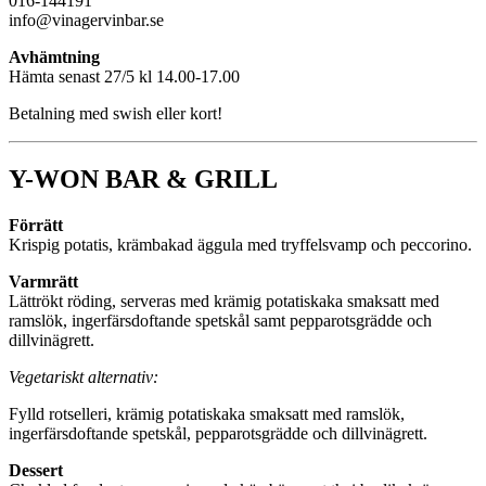
016-144191
info@vinagervinbar.se
Avhämtning
Hämta senast 27/5 kl 14.00-17.00
Betalning med swish eller kort!
Y-WON BAR & GRILL
Förrätt
Krispig potatis, krämbakad äggula med tryffelsvamp och peccorino.
Varmrätt
Lättrökt röding, serveras med krämig potatiskaka smaksatt med
ramslök, ingerfärsdoftande spetskål samt pepparotsgrädde och
dillvinägrett.
Vegetariskt alternativ:
Fylld rotselleri, krämig potatiskaka smaksatt med ramslök,
ingerfärsdoftande spetskål, pepparotsgrädde och dillvinägrett.
Dessert