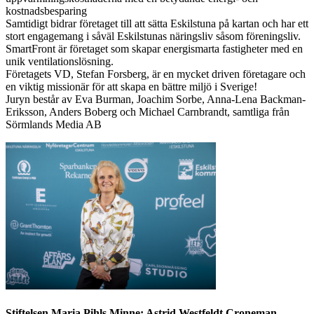
kostnadsbesparing
Samtidigt bidrar företaget till att sätta Eskilstuna på kartan och har ett
stort engagemang i såväl Eskilstunas näringsliv såsom föreningsliv.
SmartFront är företaget som skapar energismarta fastigheter med en
unik ventilationslösning.
Företagets VD, Stefan Forsberg, är en mycket driven företagare och
en viktig missionär för att skapa en bättre miljö i Sverige!
Juryn består av Eva Burman, Joachim Sorbe, Anna-Lena Backman-
Eriksson, Anders Boberg och Michael Carnbrandt, samtliga från
Sörmlands Media AB
Stiftelsen Maria Pihls Minne: Astrid Westfeldt Croneman