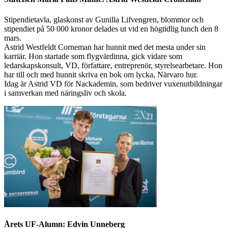
Stipendietavla, glaskonst av Gunilla Lifvengren, blommor och
stipendiet på 50 000 kronor delades ut vid en högtidlig lunch den 8
mars.
Astrid Westfeldt Corneman har hunnit med det mesta under sin
karriär. Hon startade som flygvärdinna, gick vidare som
ledarskapskonsult, VD, författare, entreprenör, styrelsearbetare. Hon
har till och med hunnit skriva en bok om lycka, Närvaro hur.
Idag är Astrid VD för Nackademin, som bedriver vuxenutbildningar
i samverkan med näringsliv och skola.
Årets UF-Alumn: Edvin Unneberg