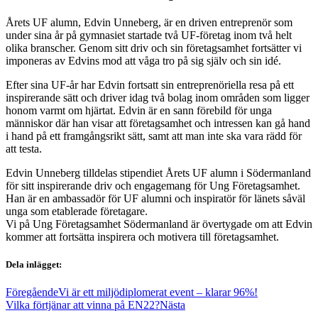
Årets UF alumn, Edvin Unneberg, är en driven entreprenör som
under sina år på gymnasiet startade två UF-företag inom två helt
olika branscher. Genom sitt driv och sin företagsamhet fortsätter vi
imponeras av Edvins mod att våga tro på sig själv och sin idé.
Efter sina UF-år har Edvin fortsatt sin entreprenöriella resa på ett
inspirerande sätt och driver idag två bolag inom områden som ligger
honom varmt om hjärtat. Edvin är en sann förebild för unga
människor där han visar att företagsamhet och intressen kan gå hand
i hand på ett framgångsrikt sätt, samt att man inte ska vara rädd för
att testa.
Edvin Unneberg tilldelas stipendiet Årets UF alumn i Södermanland
för sitt inspirerande driv och engagemang för Ung Företagsamhet.
Han är en ambassadör för UF alumni och inspiratör för länets såväl
unga som etablerade företagare.
Vi på Ung Företagsamhet Södermanland är övertygade om att Edvin
kommer att fortsätta inspirera och motivera till företagsamhet.
Dela inlägget:
Föregående
Vi är ett miljödiplomerat event – klarar 96%!
Vilka förtjänar att vinna på EN22?
Nästa