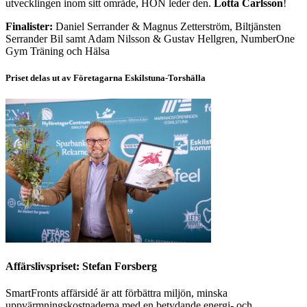
utvecklingen inom sitt område, HON leder den.
Lotta Carlsson
!
Finalister:
Daniel Serrander & Magnus Zetterström, Biltjänsten
Serrander Bil samt Adam Nilsson & Gustav Hellgren, NumberOne
Gym Träning och Hälsa
Priset delas ut av Företagarna Eskilstuna-Torshälla
Affärslivspriset: Stefan Forsberg
SmartFronts affärsidé är att förbättra miljön, minska
uppvärmningskostnaderna med en betydande energi- och