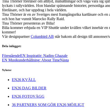
Tina Thörner föreläser om attityd, målsättningar och våga vara sig sj
lyckats i rallyvärlden. Hon blandar spännande historier, personliga ane
föreläsare, och har uppdrag i hela världen.
Tina Thörner är en av Sveriges mest framgångsrika kartläsare och en av 
och hon har vunnit Marocko Rally Raid.
Tina Thörner presenteras av Bilia!
Bilia kommer erbjuda en VIP Shuttle under kvällen vilket innebär en möj
kommer!
Vår designpartner
Columbird AB
står bakom all design till annonser/
Dela inlägget:
Föregående
EN Inspiratör: Nadim Ghazale
EN Musikunderhållning: About Time
Nästa
Nyheter
EN26 KVÄLL
EN26 DAG BILDER
EN26 FOTOVÄGG
36 PARTNERS SOM GÖR EN26 MÖJLIGT