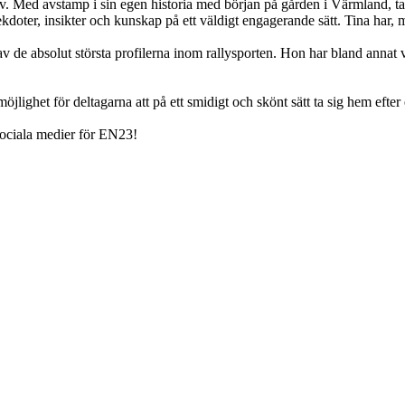
älv. Med avstamp i sin egen historia med början på gården i Värmland, 
kdoter, insikter och kunskap på ett väldigt engagerande sätt. Tina har, 
de absolut största profilerna inom rallysporten. Hon har bland annat var
lighet för deltagarna att på ett smidigt och skönt sätt ta sig hem efter
sociala medier för EN23!