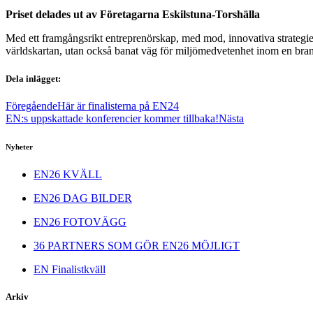
Priset delades ut av Företagarna Eskilstuna-Torshälla
Med ett framgångsrikt entreprenörskap, med mod, innovativa strategier
världskartan, utan också banat väg för miljömedvetenhet inom en bran
Dela inlägget:
Föregående
Här är finalisterna på EN24
EN:s uppskattade konferencier kommer tillbaka!
Nästa
Nyheter
EN26 KVÄLL
EN26 DAG BILDER
EN26 FOTOVÄGG
36 PARTNERS SOM GÖR EN26 MÖJLIGT
EN Finalistkväll
Arkiv