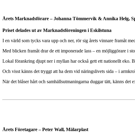
Årets Marknadsförare – Johanna Tömmervik & Annika Helg, 
Priset delades ut av Marknadsföreningen i Eskilstuna
I en värld som tycks vara upp och ner, rör sig årets vinnare framåt med
Med blicken framåt drar de ett imponerade lass – en möjliggörare i stort
Lokal förankring djupt ner i myllan har också gett ett nationellt eko. 
Och visst känns det tryggt att ha dem vid näringslivets sida – i armkr
När det blåser hårt och samhällsutmaningarna duggar tätt, känns det ex
Årets Företagare – Peter Wall, Mälarplast