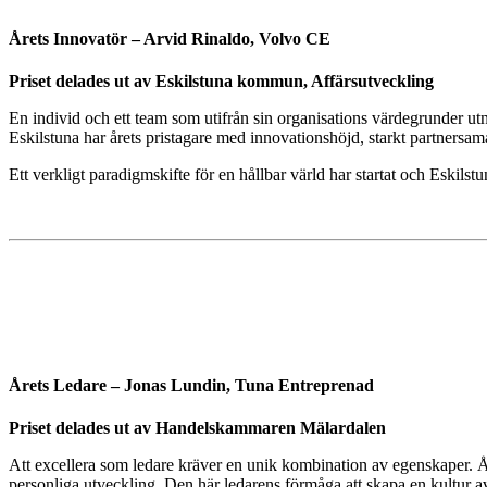
Årets Innovatör – Arvid Rinaldo, Volvo CE
Priset delades ut av Eskilstuna kommun, Affärsutveckling
En individ och ett team som utifrån sin organisations värdegrunder utnyttj
Eskilstuna har årets pristagare med innovationshöjd, starkt partnersamar
Ett verkligt paradigmskifte för en hållbar värld har startat och Eskilst
Årets Ledare – Jonas Lundin, Tuna Entreprenad
Priset delades ut av Handelskammaren Mälardalen
Att excellera som ledare kräver en unik kombination av egenskaper. Å
personliga utveckling. Den här ledarens förmåga att skapa en kultur a