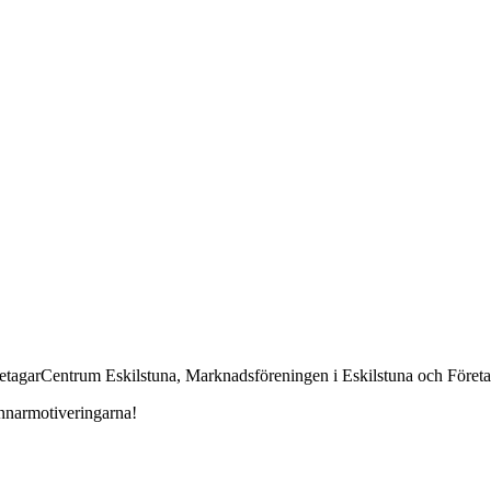
agarCentrum Eskilstuna, Marknadsföreningen i Eskilstuna och Företag
innarmotiveringarna!