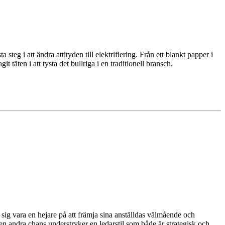
steg i att ändra attityden till elektrifiering. Från ett blankt papper i
täten i att tysta det bullriga i en traditionell bransch.
ig vara en hejare på att främja sina anställdas välmående och
n andra chans understryker en ledarstil som både är strategisk och