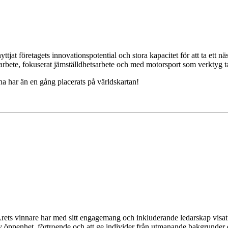
at företagets innovationspotential och stora kapacitet för att ta ett nästa 
bete, fokuserat jämställdhetsarbete och med motorsport som verktyg tagit 
una har än en gång placerats på världskartan!
rets vinnare har med sitt engagemang och inkluderande ledarskap visat s
v öppenhet, förtroende och att ge individer från utmanande bakgrunder e