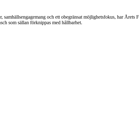
, samhällsengagemang och ett obegränsat möjlighetsfokus, har Årets För
sch som sällan förknippas med hållbarhet.