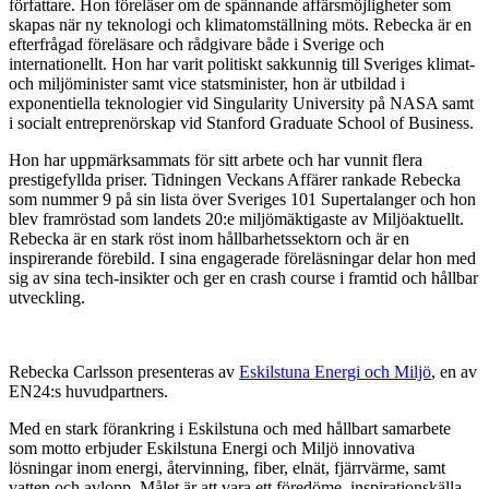
författare. Hon föreläser om de spännande affärsmöjligheter som
skapas när ny teknologi och klimatomställning möts. Rebecka är en
efterfrågad föreläsare och rådgivare både i Sverige och
internationellt. Hon har varit politiskt sakkunnig till Sveriges klimat-
och miljöminister samt vice statsminister, hon är utbildad i
exponentiella teknologier vid Singularity University på NASA samt
i socialt entreprenörskap vid Stanford Graduate School of Business.
Hon har uppmärksammats för sitt arbete och har vunnit flera
prestigefyllda priser. Tidningen Veckans Affärer rankade Rebecka
som nummer 9 på sin lista över Sveriges 101 Supertalanger och hon
blev framröstad som landets 20:e miljömäktigaste av Miljöaktuellt.
Rebecka är en stark röst inom hållbarhetssektorn och är en
inspirerande förebild. I sina engagerade föreläsningar delar hon med
sig av sina tech-insikter och ger en crash course i framtid och hållbar
utveckling.
Rebecka Carlsson presenteras av
Eskilstuna Energi och Miljö
, en av
EN24:s huvudpartners.
Med en stark förankring i Eskilstuna och med hållbart samarbete
som motto erbjuder Eskilstuna Energi och Miljö innovativa
lösningar inom energi, återvinning, fiber, elnät, fjärrvärme, samt
vatten och avlopp. Målet är att vara ett föredöme, inspirationskälla