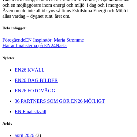
och en möjliggörare inom energi och miljö, i dag och i morgon.
Även om de inte alltid syns så finns Eskilstuna Energi och Miljö i
allas vardag –­ dygnet runt, året om.
Dela inlägget:
Föregående
EN Inspiratör: Maria Strømme
Här är finalisterna på EN24
Nästa
Nyheter
EN26 KVÄLL
EN26 DAG BILDER
EN26 FOTOVÄGG
36 PARTNERS SOM GÖR EN26 MÖJLIGT
EN Finalistkväll
Arkiv
april 2026
(3)